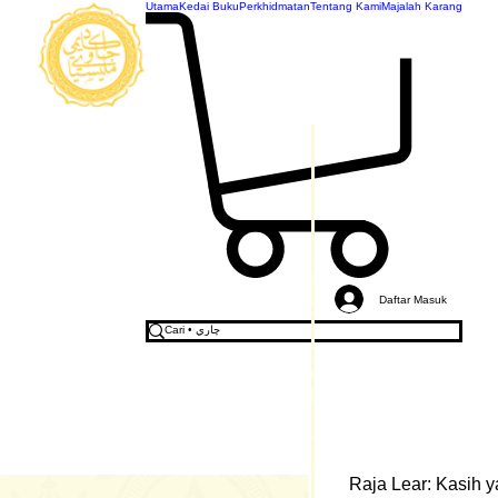
Utama
Kedai Buku
Perkhidmatan
Tentang Kami
Majalah Karang
AKADEMI
JAWI
MALAYSIA
Daftar Masuk
Raja Lear: Kasih y