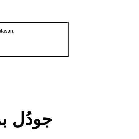
lasan.
n • جودُل بركاࢨتن