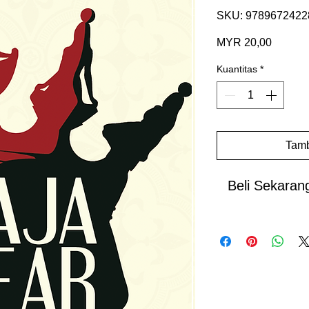
SKU: 9789672422
Harga
MYR 20,00
Kuantitas
*
Tamb
Beli Sekaran