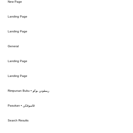
g
F
New Page
Keranjang
Keranjang
Keranjang
Keranjang
a
Tambah
Landing Page
Tambah
ke
Tambah ke
ke
Keranjang
Landing Page
Keranjang
Keranjang
General
Landing Page
Landing Page
Rimpunan Buku • ريمڤونن بوكو
Pasukan • ڤاسوقكن
Search Results