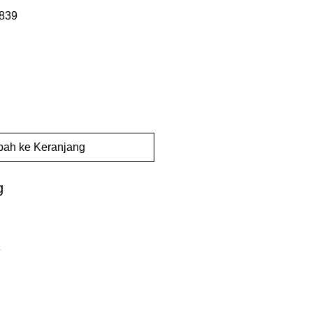
839
ah ke Keranjang
g