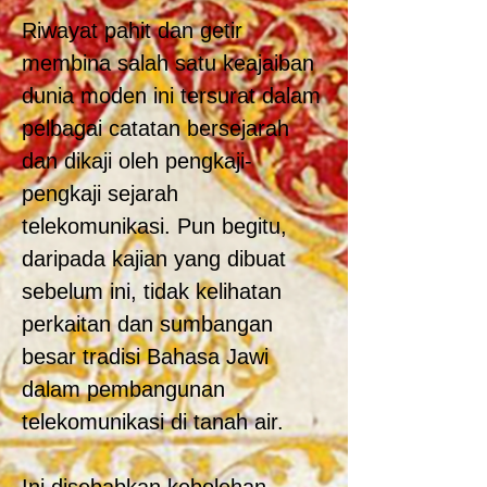
Riwayat pahit dan getir
membina salah satu keajaiban
dunia moden ini tersurat dalam
pelbagai catatan bersejarah
dan dikaji oleh pengkaji-
pengkaji sejarah
telekomunikasi. Pun begitu,
daripada kajian yang dibuat
sebelum ini, tidak kelihatan
perkaitan dan sumbangan
besar tradisi Bahasa Jawi
dalam pembangunan
telekomunikasi di tanah air.