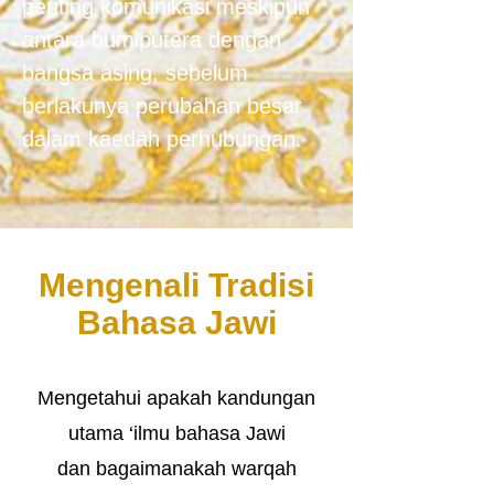
penting komunikasi meskipun
antara bumiputera dengan
bangsa asing, sebelum
berlakunya perubahan besar
dalam kaedah perhubungan.
Mengenali Tradisi
Bahasa Jawi
Mengetahui apakah kandungan
utama ‘ilmu bahasa Jawi
dan bagaimanakah warqah