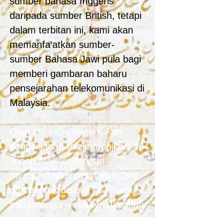
sumber bahasa Inggeris
daripada sumber British, tetapi
dalam terbitan ini, kami akan
memanfa‘atkan sumber-
sumber Bahasa Jawi pula bagi
memberi gambaran baharu
pensejarahan telekomunikasi di
Malaysia.
Oleh itu, kami memulakan
pengkisahan
telekomunikasi di
Tanah Melayu dengan
memperihalkan usul asal Jawi
dan bentuk disiplin ke‘ilmuan
bahasannya – supaya dapatlah