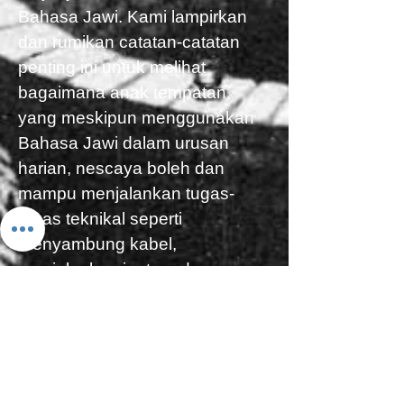
Bahasa Jawi. Kami lampirkan
dan rumikan catatan-catatan
penting ini untuk melihat
bagaimana anak tempatan,
yang meskipun menggunakan
Bahasa Jawi dalam urusan
harian, nescaya boleh dan
mampu menjalankan tugas-
tugas teknikal seperti
menyambung kabel,
menjalankan jentera dan
mengeoperasikan alat
telekomunikasi.