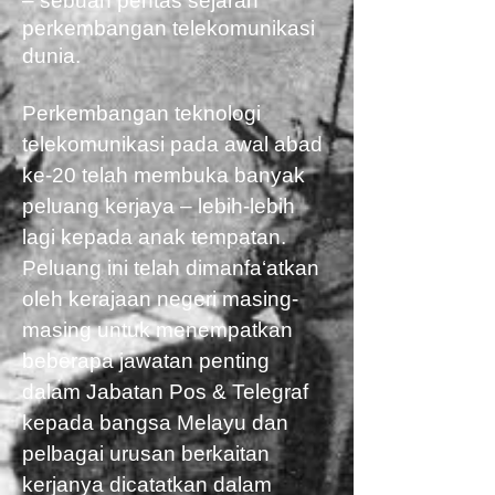
– sebuah pentas sejarah
perkembangan telekomunikasi
dunia.
Perkembangan teknologi
telekomunikasi pada awal abad
ke-20 telah membuka banyak
peluang kerjaya – lebih-lebih
lagi kepada anak tempatan.
Peluang ini telah dimanfa‘atkan
oleh kerajaan negeri masing-
masing untuk menempatkan
beberapa jawatan penting
dalam Jabatan Pos & Telegraf
kepada bangsa Melayu dan
pelbagai urusan berkaitan
kerjanya dicatatkan dalam