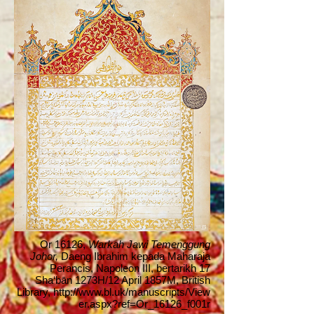
Or 16126,
Warkah Jawi Temenggung
Johor,
Daeng Ibrahim kepada Maharaja
Perancis, Napoleon III, bertarikh 17
Sha‘bān 1273H/12 April 1857M,
British
Library,
http://www.bl.uk/manuscripts/View
er.aspx?ref=Or_16126_f001r