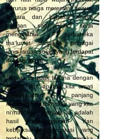
berurus niaga merentasi benua,
negara dan bahasa hanya
dengan satu klik serta
mengetahui serbaneka
ma‘lumat daripada pelbagai
jenis laman sosial yang terdapat
di ‘alam maya.
Semua ini tidak terbina dengan
mudah dan apabila kita amati
pensejarahan panjang
kecanggihan teknologi yang kita
ni‘mati kini, ternyata ia adalah
hasil kesungguhan dan
kebijaksanaan generasi yang
terdahulu. Usaha mereka