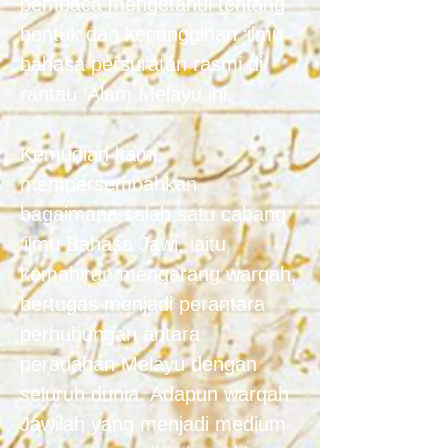
pembaca mengetahui tentang
bentuk dan kecanggihan ‘ilmu
bahasa persuratan rasmi di
rantau ‘Alam Melayu ini.
Kemudian kami
mempersembahkan
bagaimana salah satu cabang
‘ilmu Bahasa Jawi, iaitu
kemahiran mengarang warqah,
bertugas menjadi perantara
perhubungan antara
peradaban Melayu dengan
seluruh dunia. Adapun warqah
Jawilah yang menjadi medium