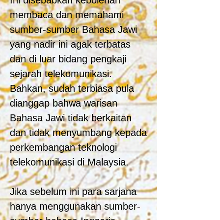
Ini disebabkan kebolehan
membaca dan memahami
sumber-sumber Bahasa Jawi
yang nadir ini agak terbatas
dan di luar bidang pengkaji
sejarah telekomunikasi.
Bahkan, sudah terbiasa pula
dianggap bahwa warisan
Bahasa Jawi tidak berkaitan
dan tidak menyumbang kepada
perkembangan teknologi
telekomunikasi di Malaysia.
Jika sebelum ini para sarjana
hanya menggunakan sumber-