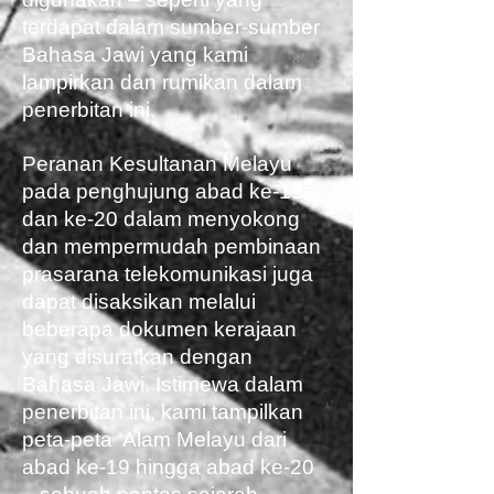
terdapat dalam sumber-sumber
Bahasa Jawi yang kami
lampirkan dan rumikan dalam
penerbitan ini.
Peranan Kesultanan Melayu
pada penghujung abad ke-19
dan ke-20 dalam menyokong
dan mempermudah
pembinaan
prasarana telekomunikasi juga
dapat disaksikan melalui
beberapa dokumen kerajaan
yang disuratkan dengan
Bahasa Jawi. Istimewa dalam
penerbitan ini, kami tampilkan
peta-peta ‘Alam Melayu dari
abad ke-19 hingga abad ke-20