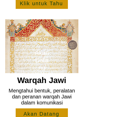
Klik untuk Tahu
Akan
Data
ng
Warqah Jawi
Mengtahui bentuk, peralatan
dan peranan warqah Jawi
dalam komunikasi
Akan Datang