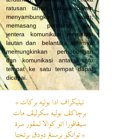
ratusan tahun dahulu dalam
menyambungkan talian;
memasang peralatan dan
jentera komunikasi merentasi
lautan dan belantara akhirnya
memungkinkan perhubungan
dan komunikasi antara satu
tempat ke satu tempat dapat
dicapai.
تيليݢراف‭ ‬ادا‭ ‬بوليه‭ ‬بركات‭ ‬*
برچاكڤ‭ ‬بوليه‭ ‬سكرليڤ‭ ‬مات
* توانكو‭ ‬برسنڠ‭ ‬دودق‭ ‬برتختا