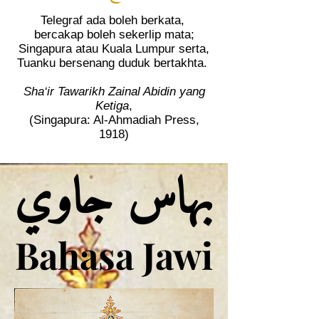
Telegraf ada boleh berkata,
bercakap boleh sekerlip mata;
Singapura atau Kuala Lumpur serta,
Tuanku bersenang duduk bertakhta.
Sha‘ir Tawarikh Zainal Abidin yang
Ketiga
,
(Singapura: Al-Ahmadiah Press,
1918)
بهاس جاوي
بهاس جاوي
Bahasa Jawi
Bahasa Jawi