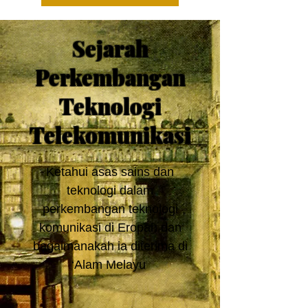
Sejarah
Perkembangan
Teknologi
Telekomunikasi
Ketahui asas sains dan
teknologi dalam
perkembangan teknologi
komunikasi di Eropah dan
bagaimanakah ia diterima di
‘Alam Melayu