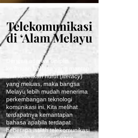
Telekomunikasi
Telekomunikasi
di ‘Alam Melayu
di ‘Alam Melayu
Dengan adanya disiplin
ke‘ilmuan bahasa yang mantap
dan kecelikan huruf (
literacy
)
yang meluas, maka bangsa
Melayu lebih mudah menerima
perkembangan teknologi
komunikasi ini. Kita melihat
terdapatnya kemantapan
bahasa apabila terdapat
beberapa istilah telekomunikasi
digunakan – seperti yang