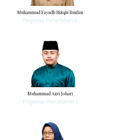
Muhammad Fayadh Rizqin Ruzlan
Pegawai Penerbitan II
Muhammad Azri Johari
Pegawai Percetakan I