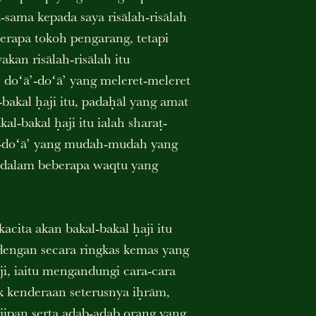
sama kepada saya risālah-risālah
berapa tokoh pengarang, tetapi
kan risālah-risālah itu
doʻā’-doʻā’ yang meleret-meleret
akal ḥaji itu, padaḥāl yang amat
al-bakal ḥaji itu ialah sharaṭ-
ā’-doʻā’ yang mudah-mudah yang
i dalam beberapa waqtu yang
acita akan bakal-bakal ḥaji itu
dengan secara ringkas kemas yang
ji, iaitu mengandungi cara-cara
k kenderaan seterusnya iḥrām,
ājipan serta adab-adab orang yang