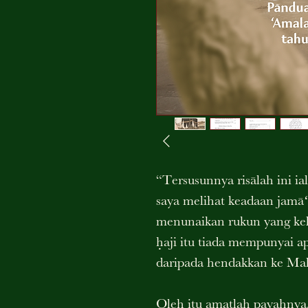
“Tersusunnya risālah ini ia
saya melihat keadaan jamāʻ
menunaikan rukun yang kel
ḥaji itu tiada mempunyai a
daripada hendakkan ke Mak
Oleh itu amatlah payahnya,