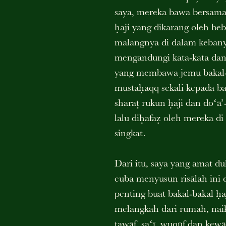
saya, mereka bawa bersama-
ḥaji yang dikarang oleh be
malangnya di dalam kebanya
mengandungi kata-kata dan 
yang membawa jemu bakal-b
mustaḥaqq sekali kepada bak
sharaṭ rukun ḥaji dan doʻ
lalu diḥafaẓ oleh mereka d
singkat.
Dari itu, saya yang amat duk
cuba menyusun risālah ini 
penting buat bakal-bakal ḥa
melangkah dari rumah, nai
ṭawāf, saʻī, wuqūf dan kew