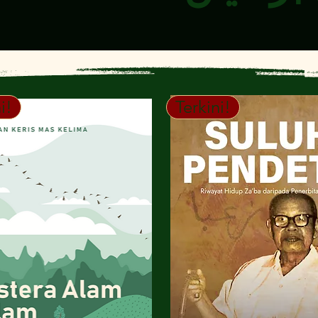
i!
Terkini!