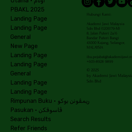
Utama • اوتام
PBAKL 2025
Hubungi Kami:
Landing Page
Akademi Jawi Malaysia
Landing Page
Sdn Bhd (1205179-M)
8, Jalan Puteri 2a/6
General
Bandar Puteri Bangi
43000 Kajang, Selangor,
New Page
MALAYSIA
Landing Page
ibu.pejabat@akademijawi.
+603-8928 9899
Landing Page
© 2025
General
by Akademi Jawi Malaysi
Sdn Bhd
Landing Page
Landing Page
Peta Sejarah Pembesaran al-Masjid
Pimpinan Menuju ke Tanah Suci
Digital Jawi Calligraphy | Salawat
Kemelut Sastera Melayu Moden
Siri Pengenal: Badan Bahasa &
Pohon Kebaikan Peradaban
Pakej Pimpinan Haji
Serua
Sauda
Kompa
Komp
Asuh
Rimpunan Buku • ريمڤونن بوكو
Quick View
Quick View
Quick View
Quick View
Quick View
Quick View
Quick View
01 in Naskh | PNG,PDF, SVG, AI,
Persuratan
al-Ḥaram
Fadilah
Pasukan • ڤاسوقكن
Canva
Price
Price
Price
RM30,00
RM60,00
RM25,00
Search Results
Price
Price
Price
RM30,00
RM55,00
RM15,00
Refer Friends
Price
RM7,00