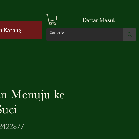
Daftar Masuk
h Karang
n Menuju ke
uci
2422877