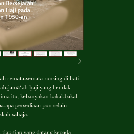
lah semata-semata runsing di hati
ah- jamāʻah ḥaji yang hendak
ima itu, kebanyakan bakal-bakal
pa-apa persediaan pun selain
kah sahaja.
 tiap-tiap yang datang kepada