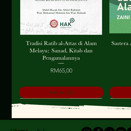
Tradisi Ratib al-Attas di Alam
Sastera
Quick View
Melayu: Sanad, Kitab dan
Pengamalannya
Price
RM65,00
Add to Cart
Terkini!
Terkini!
Terkini!
Terkini!
Terkini!
Digital Product
Terkin
Terkin
Terkin
Terkin
Terkin
Terkin