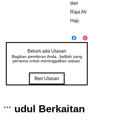
dan
Raja Ali
Haji.
Belum ada Ulasan
Bagikan pemikiran Anda. Jadilah yang
pertama untuk meninggalkan ulasan.
Beri Ulasan
Judul Berkaitan
• جودُل بركاࢨتن