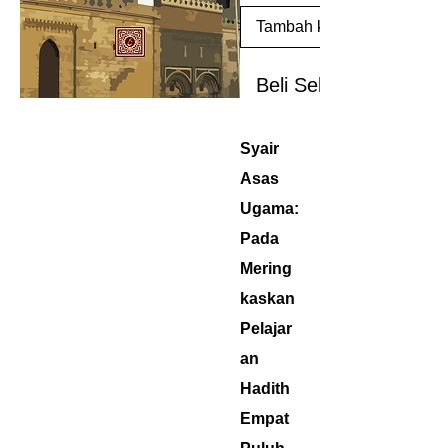
Tambah ke Keranjang
Beli Sekarang
Syair
Asas
Ugama:
Pada
Mering
kaskan
Pelajar
an
Hadith
Empat