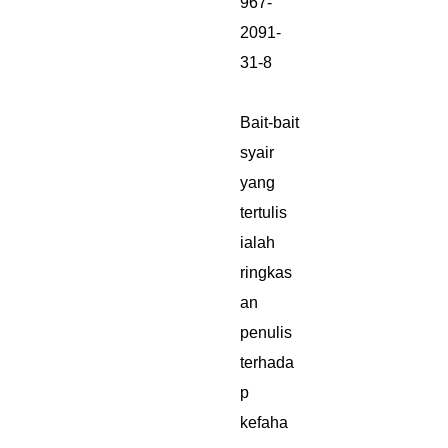
967-
2091-
31-8
Bait-bait
syair
yang
tertulis
ialah
ringkas
an
penulis
terhada
p
kefaha