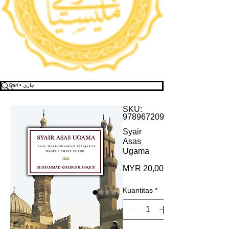
SKU:
9789672091318
Syair
Asas
Ugama
Harga
MYR 20,00
Kuantitas
*