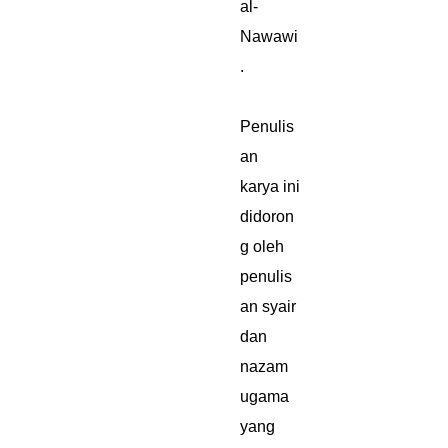
al-
Nawawi
.
Penulis
an
karya ini
didoron
g oleh
penulis
an syair
dan
nazam
ugama
yang