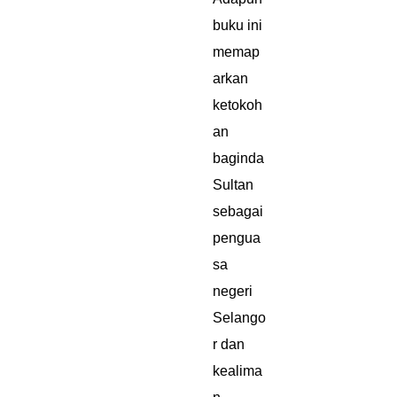
buku ini
memap
arkan
ketokoh
an
baginda
Sultan
sebagai
pengua
sa
negeri
Selango
r dan
kealima