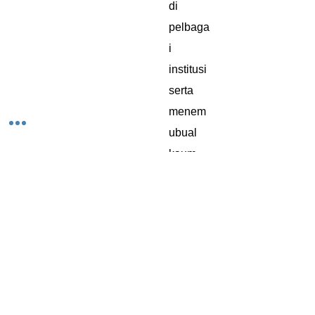
di
pelbaga
i
institusi
serta
menem
ubual
kaum
kerabat
yang
sempat
ditemui
sebelu
m
berakhir