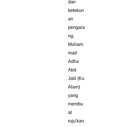
dan
ketekun
an
pengara
ng,
Muham
mad
Adha
Abd
Jalil (Ku
Alam)
yang
membu
at
ruju'kan