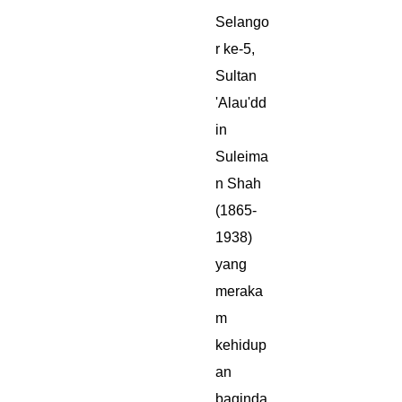
Selango
r ke-5,
Sultan
'Alau'dd
in
Suleima
n Shah
(1865-
1938)
yang
meraka
m
kehidup
an
baginda