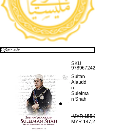
SKU:
9789672422143
Sultan
Alauddi
n
Suleima
n Shah
 MYR 155,00 
MYR 147,25