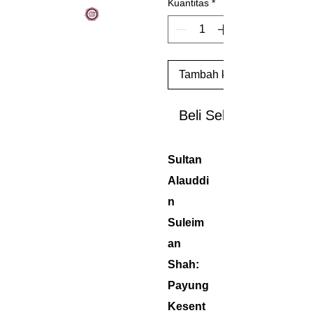
Kuantitas
*
Tambah ke Keranjang
Beli Sekarang
Sultan
Alauddi
n
Suleim
an
Shah:
Payung
Kesent