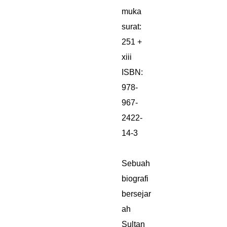
muka
surat:
251 +
xiii
ISBN:
978-
967-
2422-
14-3
Sebuah
biografi
bersejar
ah
Sultan