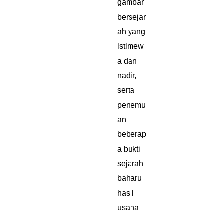
gambar
bersejar
ah yang
istimew
a dan
nadir,
serta
penemu
an
beberap
a bukti
sejarah
baharu
hasil
usaha