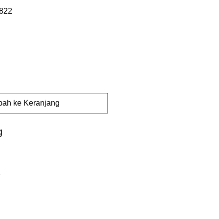
822
ah ke Keranjang
g