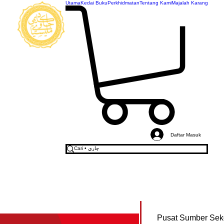
Utama
Kedai Buku
Perkhidmatan
Tentang Kami
Majalah Karang
AKADEMI
JAWI
MALAYSIA
Daftar Masuk
Pusat Sumber Sek