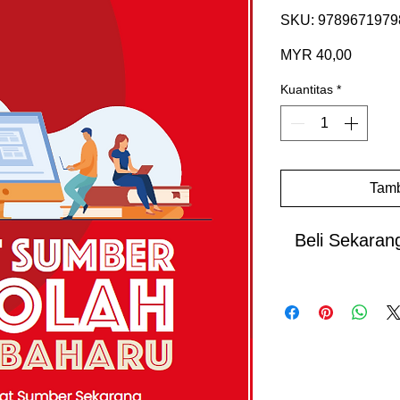
SKU: 9789671979
Harga
MYR 40,00
Kuantitas
*
Tamb
Beli Sekaran