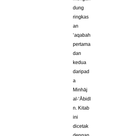
dung
ringkas
an
‘aqabah
pertama
dan
kedua
daripad
a
Minhāj
al-‘Ābidī
n. Kitab
ini
dicetak
dengan