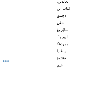
العابدين.
كتاب اين
دچيتق
دڠن
ساࢨز يڠ
ليبر بݢ
ممودهك
ن ڤارا
ڤننتوة
علم
منچاتت
شرحن
ڤڠارڠ
دالم
مجلس