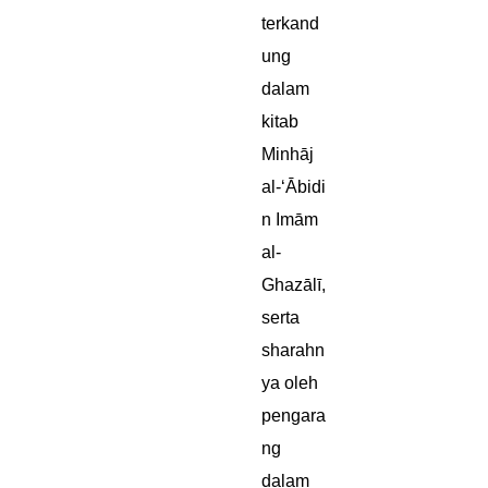
terkand
ung
dalam
kitab
Minhāj
al-‘Ābidi
n Imām
al-
Ghazālī,
serta
sharahn
ya oleh
pengara
ng
dalam