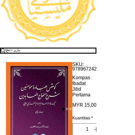
SKU:
9789672422693
Kompas
Ibadat
Jilid
Pertama
Harga
MYR 15,00
Kuantitas
*