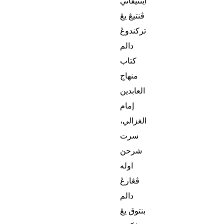
اينتيڤاتي
ڤنتيڠ يڠ
تركندوڠ
دالم
كتاب
منهاج
العابدين
إمام
الغزالي،
سرت
شرحڽ
اوله
ڤڠارڠ
دالم
بنتوق يڠ