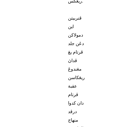
ريڠكس.
ڤنربيتن
اين
دمولاكن
دڠن جلد
ڤرتام يڠ
ڤداڽ
مڠندوڠ
ريڠكاسن
عقبة
ڤرتام
دان كدوا
درڤد
منهاج