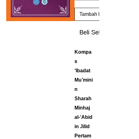
Tambah ke Keranjang
Beli Sekarang
Kompa
s
‘Ibadat
Mu’mini
n
Sharah
Minhaj
al-‘Abid
in Jilid
Pertam