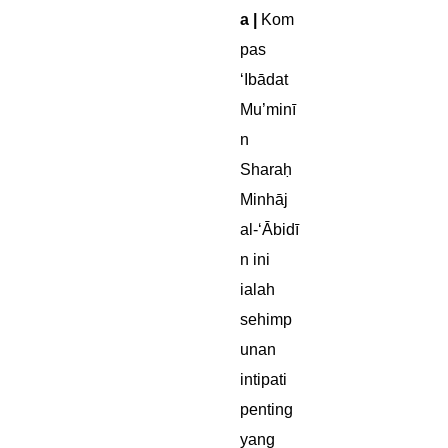
a |
Kom
pas
‘Ibādat
Mu’minī
n
Sharaḥ
Minhāj
al-‘Ābidī
n ini
ialah
sehimp
unan
intipati
penting
yang