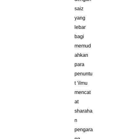
saiz
yang
lebar
bagi
memud
ahkan
para
penuntu
t ‘ilmu
mencat
at
sharaha
n
pengara
ng