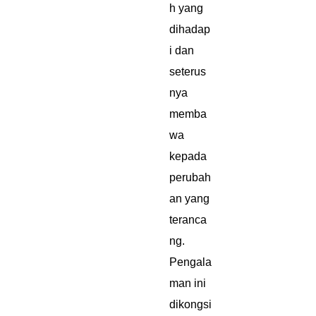
h yang
dihadap
i dan
seterus
nya
memba
wa
kepada
perubah
an yang
teranca
ng.
Pengala
man ini
dikongsi