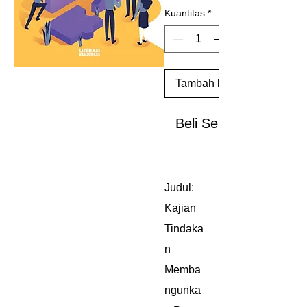
Kuantitas
*
Tambah ke Keranjang
Beli Sekarang
Judul:
Kajian
Tindaka
n
Memba
ngunka