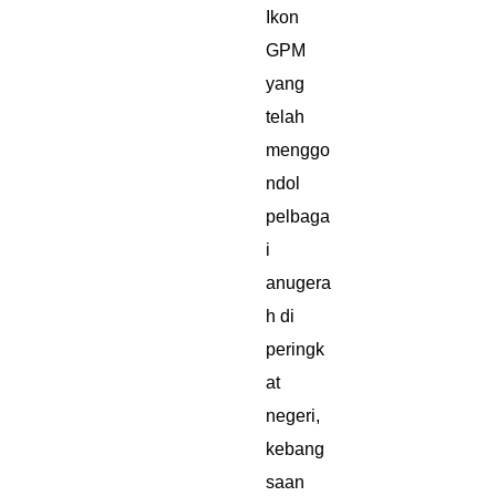
Ikon
GPM
yang
telah
menggo
ndol
pelbaga
i
anugera
h di
peringk
at
negeri,
kebang
saan