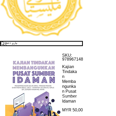
SKU:
9789671481189
Kajian
Tindaka
n
Memba
ngunka
n Pusat
Sumber
Idaman
Harga
MYR 50,00