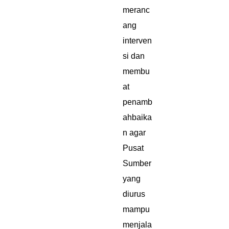
meranc
ang
interven
si dan
membu
at
penamb
ahbaika
n agar
Pusat
Sumber
yang
diurus
mampu
menjala