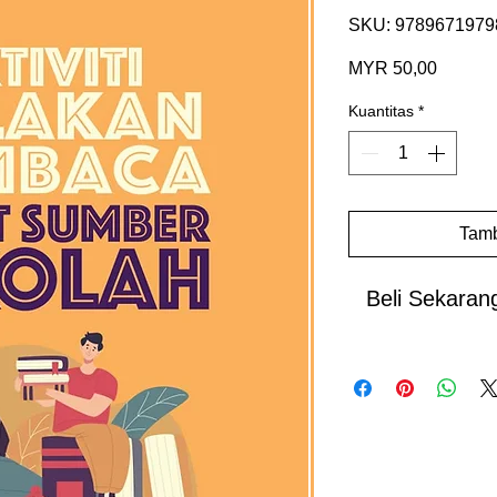
SKU: 9789671979
Harga
MYR 50,00
Kuantitas
*
Tamb
Beli Sekaran