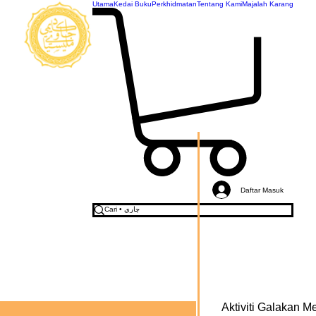
Utama
Kedai Buku
Perkhidmatan
Tentang Kami
Majalah Karang
AKADEMI
JAWI
MALAYSIA
Daftar Masuk
Aktiviti Galakan 