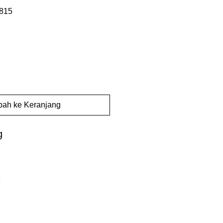
815
ah ke Keranjang
g