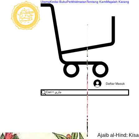
Utama
Kedai Buku
Perkhidmatan
Tentang Kami
Majalah Karang
AKADEMI
JAWI
MALAYSIA
Daftar Masuk
Ajaib al-Hind: Kisa