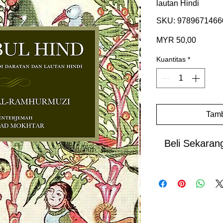
lautan Hindi
SKU: 9789671466
Harga
MYR 50,00
Kuantitas
*
Tamb
Beli Sekaran