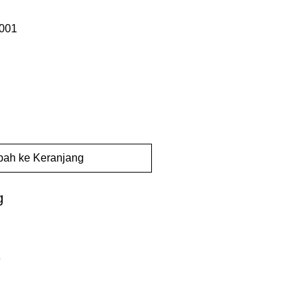
001
ah ke Keranjang
g