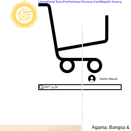
Utama
Kedai Buku
Perkhidmatan
Tentang Kami
Majalah Karang
AKADEMI
JAWI
MALAYSIA
Daftar Masuk
Agama, Bangsa & 