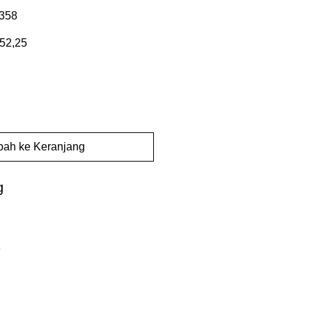
358
Harga
52,25
er
Promosi
ah ke Keranjang
g