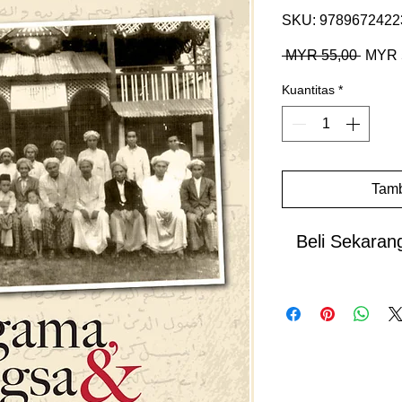
SKU: 9789672422
Harga
 MYR 55,00 
MYR 
Regul
Kuantitas
*
Tamb
Beli Sekaran