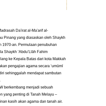
drasah Da'irat al-Ma'arif al-
au Pinang yang diasaskan oleh Shaykh
un 1970-an. Permulaan penubuhan
a Shaykh ‘Abdu’Llāh Fahim
lang ke Kepala Batas dari kota Makkah
kan pengajian agama secara ‘umūmī
diri sehinggalah mendapat sambutan
.
MW berkembang menjadi sebuah
en yang penting di Tanah Melayu –
nan kasih akan agama dan tanah air.