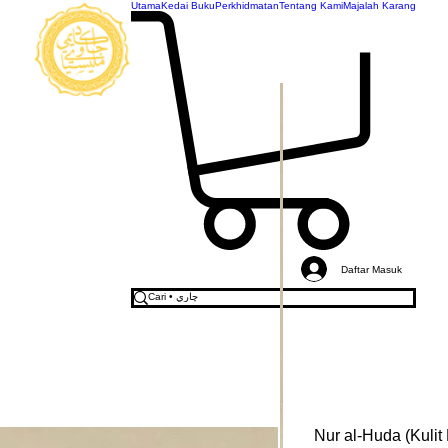
Utama
Kedai Buku
Perkhidmatan
Tentang Kami
Majalah Karang
AKADEMI
JAWI
MALAYSIA
Daftar Masuk
Nur al-Huda (Kulit