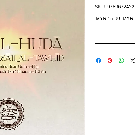
SKU: 9789672422
Harga
 MYR 55,00 
MYR 
Regul