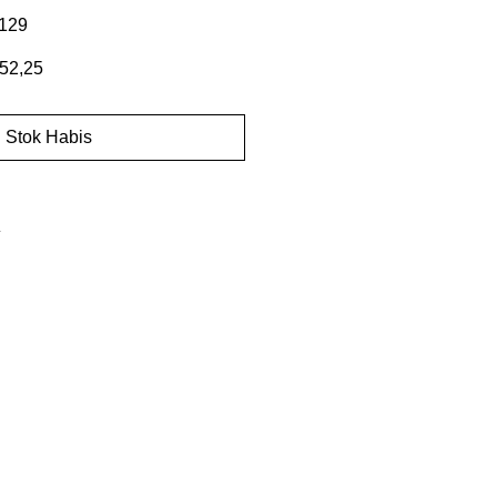
129
Harga
52,25
er
Promosi
Stok Habis