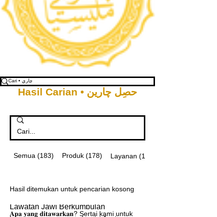
Hasil Carian • حصِل چارين
Semua (183)
Produk (178)
Layanan (1)
Hasil ditemukan untuk pencarian kosong
Lawatan Jawi Berkumpulan
𝐀𝐩𝐚 𝐲𝐚𝐧𝐠 𝐝𝐢𝐭𝐚𝐰𝐚𝐫𝐤𝐚𝐧? Sertai kami untuk