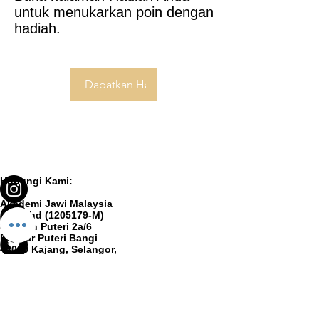
untuk menukarkan poin dengan
hadiah.
Dapatkan Hadiah
Hubungi Kami:
Akademi Jawi Malaysia
Sdn Bhd (1205179-M)
8, Jalan Puteri 2a/6
Bandar Puteri Bangi
43000 Kajang, Selangor,
MALAYSIA
ibu.pejabat@akademijawi.my
+603-8928 9899
© 2025