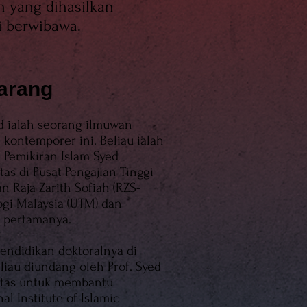
 yang dihasilkan
 berwibawa.
arang
 ialah seorang ilmuwan
kontemporer ini. Beliau ialah
Pemikiran Islam Syed
s di Pusat Pengajian Tinggi
n Raja Zarith Sofiah (RZS-
logi Malaysia (UTM) dan
 pertamanya.
endidikan doktoralnya di
eliau diundang oleh Prof. Syed
tas untuk membantu
l Institute of Islamic