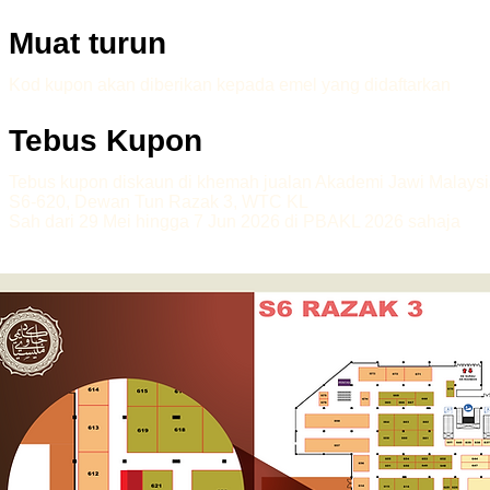
Muat turun
Kod kupon akan diberikan kepada emel yang didaftarkan
Tebus Kupon
Tebus kupon diskaun di khemah jualan Akademi Jawi Malays
S6-620, Dewan Tun Razak 3, WTC KL
Sah dari 29 Mei hingga 7 Jun 2026 di PBAKL 2026 sahaja