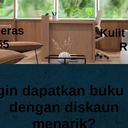
Keras
Kuli
55
R
gin dapatkan buku 
dengan diskaun
menarik?