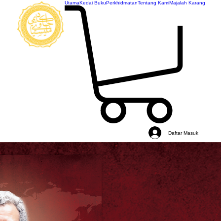
Utama
Kedai Buku
Perkhidmatan
Tentang Kami
Majalah Karang
AKADEMI
JAWI
MALAYSIA
Daftar Masuk