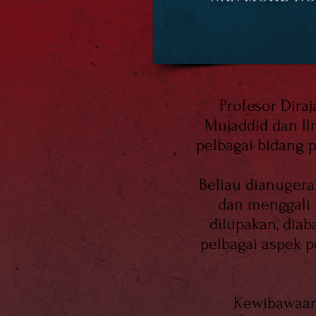
Profesor Dira
Mujaddid dan I
pelbagai bidang 
Beliau dianugera
dan menggali 
dilupakan, dia
pelbagai aspek 
Kewibawaan 