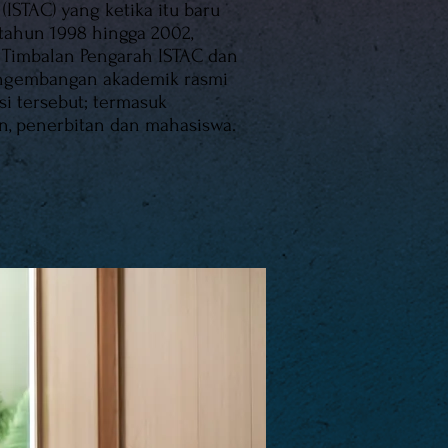
(ISTAC) yang ketika itu baru
 tahun 1998 hingga 2002,
 Timbalan Pengarah ISTAC dan
engembangan akademik rasmi
usi tersebut; termasuk
n, penerbitan dan mahasiswa.