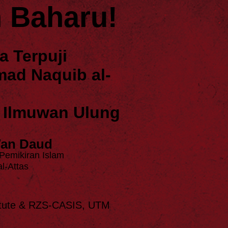
n Baharu!
a Terpuji
ad Naquib al-
 Ilmuwan Ulung
an Daud
Pemikiran Islam
l-Attas
stitute & RZS-CASIS, UTM