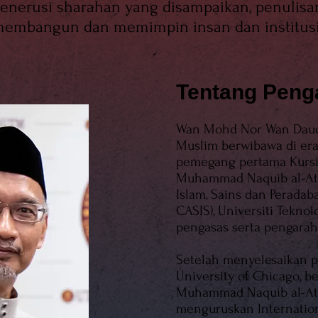
nerusi sharahan yang disampaikan, penulisan
membangun dan memimpin insan dan institusi
Tentang Peng
Wan Mohd Nor Wan Daud
Muslim berwibawa di era 
pemegang pertama Kursi 
Muhammad Naquib al-Atta
Islam, Sains dan Peradaba
CASIS), Universiti Tekno
pengasas serta pengarah
Setelah menyelesaikan p
University of Chicago, b
Muhammad Naquib al-At
menguruskan Internationa