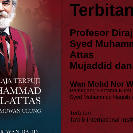
Terbita
Profesor Diraj
Syed Muhamm
Attas
Mujaddid dan
Wan Mohd Nor W
Pemegang Pertama Kursi 
Syed Muhammad Naquib a
Terbitan
Ta'dib International In