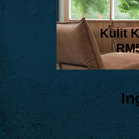
Kulit 
RM
In