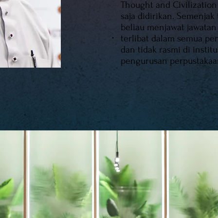
Thought and Civilization 
saja didirikan. Semenjak
beliau menjawat jawatan
terlibat dalam semua p
dan tidak rasmi di instit
pengurusan perpustakaa