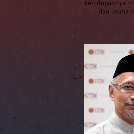
kehidupannya, me
dan usaha 