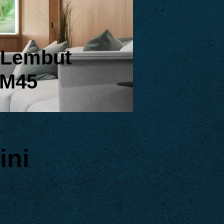
t Lembut
M45
ini