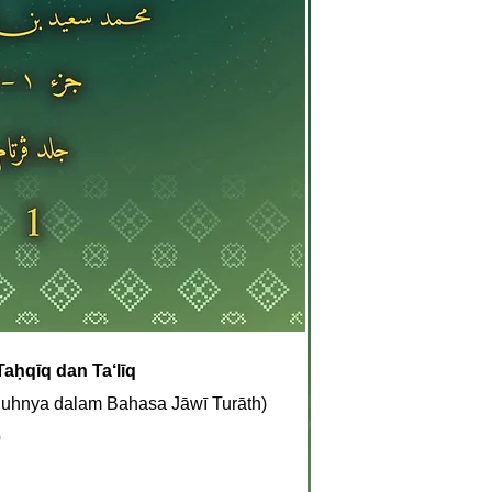
Taḥqīq dan Ta‘līq
uhnya dalam Bahasa Jāwī Turāth)
b