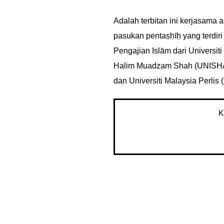
Adalah terbitan ini kerjasama
pasukan pentaṣḥīḥ yang terdir
Pengajian Islām dari Universit
Halim Muadzam Shah (UNISHAM
dan Universiti Malaysia Perlis
K