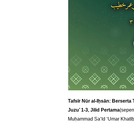
Tafsīr Nūr al-Iḥsān: Berserta 
Juzu’ 1-3, Jilid Pertama
(sepen
Muḥammad Sa‘īd ‘Umar Khatī