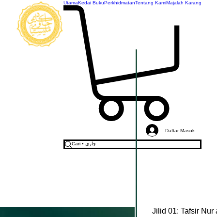
Utama
Kedai Buku
Perkhidmatan
Tentang Kami
Majalah Karang
AKADEMI
JAWI
MALAYSIA
Daftar Masuk
Jilid 01: Tafsir Nu