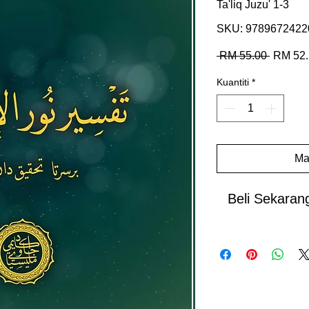
Ta'liq Juzu' 1-3
SKU: 9789672422
Harga
 RM 55.00 
RM 52.
Biasa
Kuantiti
*
Ma
Beli Sekaran