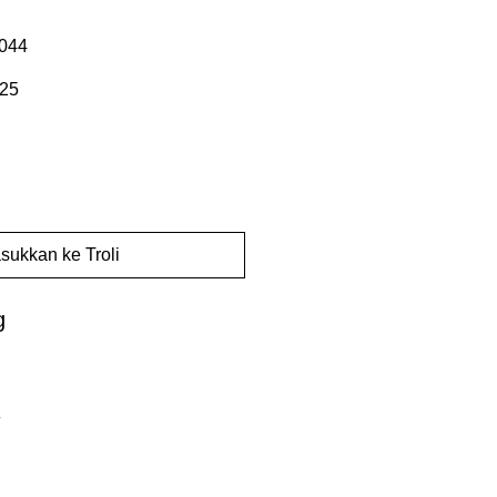
044
Harga
25
Jualan
sukkan ke Troli
g