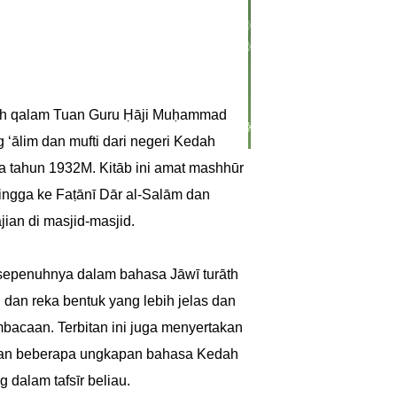
 buah qalam Tuan Guru Ḥāji Muḥammad
g ‘ālim dan mufti dari negeri Kedah
 tahun 1932M. Kitāb ini amat mashhūr
ingga ke Faṭānī Dār al-Salām dan
ian di masjid-masjid.
n sepenuhnya dalam bahasa Jāwī turāth
an reka bentuk yang lebih jelas dan
acaan. Terbitan ini juga menyertakan
lasan beberapa ungkapan bahasa Kedah
dalam tafsīr beliau.