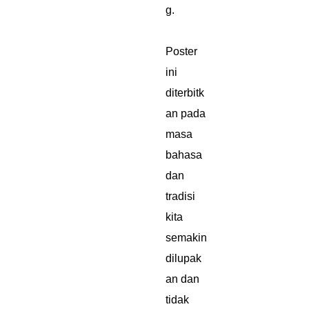
g.
Poster
ini
diterbitk
an pada
masa
bahasa
dan
tradisi
kita
semakin
dilupak
an dan
tidak