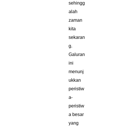
sehingg
alah
zaman
kita
sekaran
g.
Galuran
ini
menunj
ukkan
peristiw
a-
peristiw
a besar
yang