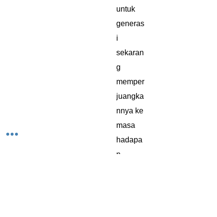
untuk
generas
i
sekaran
g
memper
juangka
nnya ke
masa
hadapa
n.
Belum Ada Ulasan
Kongsi pendapat anda. Jadilah yang