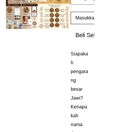
Masukkan ke Troli
Beli Sekarang
Siapaka
h
pengara
ng
besar
Jawi?
Kenapa
kah
nama