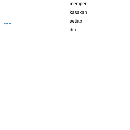
memper
kasakan
setiap
diri
Insan
untuk
menyu
mbang
kepada
kembali
nya
peradab
an
fadilah.