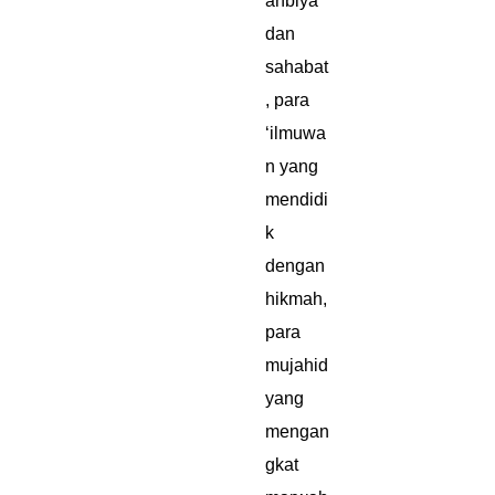
anbiya’
dan
sahabat
, para
‘ilmuwa
n yang
mendidi
k
dengan
hikmah,
para
mujahid
yang
mengan
gkat