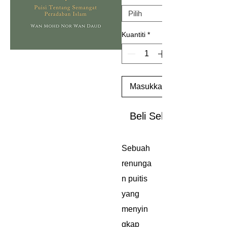
Kuantiti
*
Masukkan ke Troli
Beli Sekarang
Sebuah
renunga
n puitis
yang
menyin
gkap