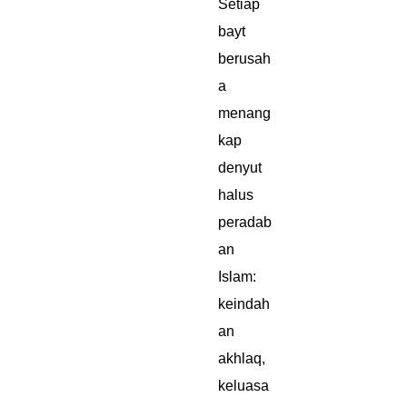
Setiap
bayt
berusah
a
menang
kap
denyut
halus
peradab
an
Islam:
keindah
an
akhlaq,
keluasa