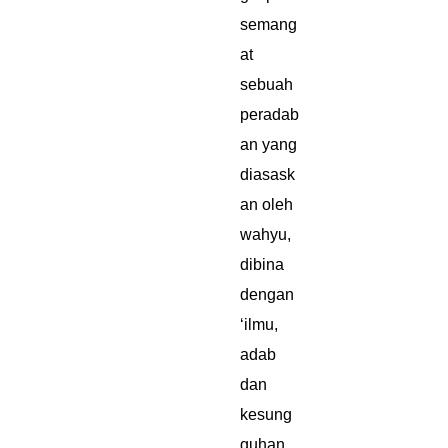
semang
at
sebuah
peradab
an yang
diasask
an oleh
wahyu,
dibina
dengan
‘ilmu,
adab
dan
kesung
guhan