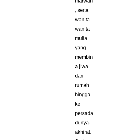
marwah
, serta
wanita-
wanita
mulia
yang
membin
a jiwa
dari
rumah
hingga
ke
persada
dunya-
akhirat.