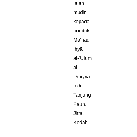
ialah
mudir
kepada
pondok
Ma‘had
Iḥyā
al-‘Ulūm
al-
Dīniyya
h di
Tanjung
Pauh,
Jitra,
Kedah.