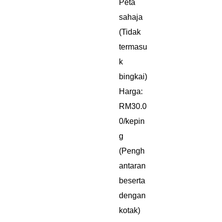
Peta
sahaja
(Tidak
termasu
k
bingkai)
Harga:
RM30.0
0/kepin
g
(Pengh
antaran
beserta
dengan
kotak)