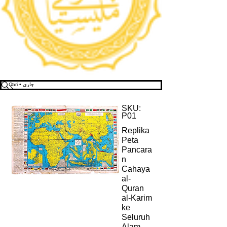
SKU:
P01
Replika
Peta
Pancara
n
Cahaya
al-
Quran
al-Karim
ke
Seluruh
Alam