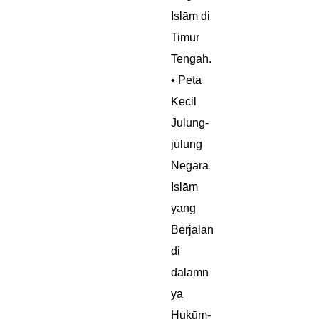
Islām di
Timur
Tengah.
• Peta
Kecil
Julung-
julung
Negara
Islām
yang
Berjalan
di
dalamn
ya
Ḥukūm-