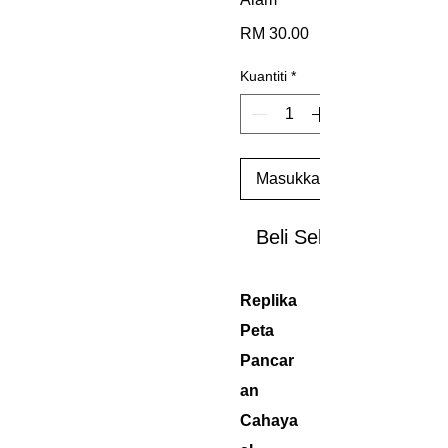
Harga
RM 30.00
Kuantiti
*
Masukkan ke Troli
Beli Sekarang
Replika
Peta
Pancar
an
Cahaya