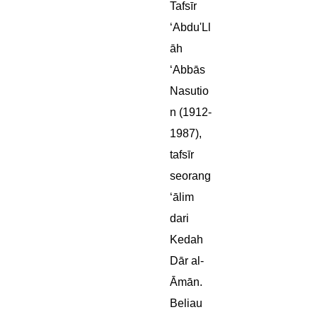
Tafsīr
‘Abdu'Ll
āh
‘Abbās
Nasutio
n (1912-
1987),
tafsīr
seorang
‘ālim
dari
Kedah
Dār al-
Āmān.
Beliau