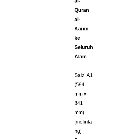
al-
Quran
al-
Karim
ke
Seluruh
Alam
Saiz: A1
(594
mm x
841
mm)
[melinta
ng]