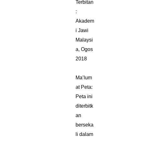
Terbitan
:
Akadem
i Jawi
Malaysi
a, Ogos
2018
Ma’lum
at Peta:
Peta ini
diterbitk
an
berseka
li dalam