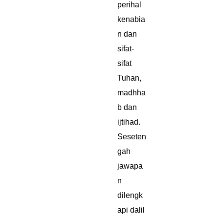
perihal
kenabia
n dan
sifat-
sifat
Tuhan,
madhha
b dan
ijtihad.
Seseten
gah
jawapa
n
dilengk
api dalil