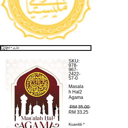
SKU:
978-
967-
2422-
57-0
Masala
h Hal2
Agama
Harga
 RM 35.00 
Harga
Biasa
RM 33.25
Jualan
Kuantiti
*