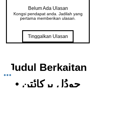
Belum Ada Ulasan
Kongsi pendapat anda. Jadilah yang
pertama memberikan ulasan.
Tinggalkan Ulasan
Judul Berkaitan
• جودُل بركاࢨتن
Harga
T
RM 65.00
r
a
di
si