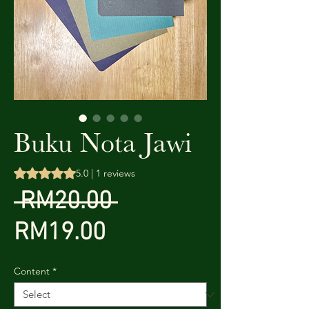
Buku Nota Jawi
Rating is 5.0 out of five stars based on 1 reviews
5.0 | 1 reviews
Regular
 RM20.00 
Sale
Price
RM19.00
Price
Content
*