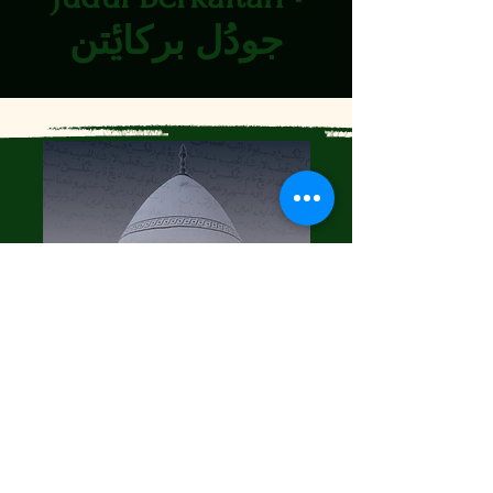
جودُل بركاࢨتن