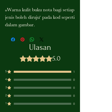
*Warna kulit buku nota bagi setiap
jenis boleh diruju‘ pada kod seperti
dalam gambar.
Ulasan
5.0
Dinilai 5 daripada 5 bintang.
5
1
4
0
3
0
2
0
1
0