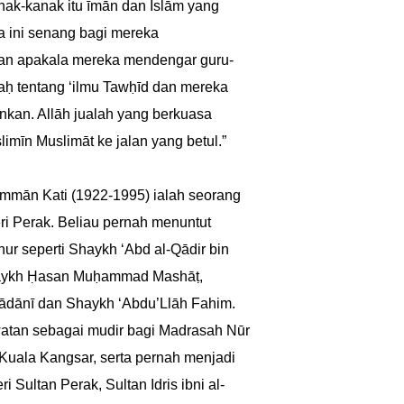
nak-kanak itu īmān dan Islām yang
a ini senang bagi mereka
an apakala mereka mendengar guru-
aḥ tentang ‘ilmu Tawḥīd dan mereka
nkan. Allāh jualah yang berkuasa
imīn Muslimāt ke jalan yang betul.”
mān Kati (1922-1995) ialah seorang
ri Perak. Beliau pernah menuntut
r seperti Shaykh ‘Abd al-Qādir bin
 Shaykh Ḥasan Muḥammad Mashāṭ,
dānī dan Shaykh ‘Abdu’Llāh Fahim.
watan sebagai mudir bagi Madrasah Nūr
Kuala Kangsar, serta pernah menjadi
Sultan Perak, Sultan Idris ibni al-