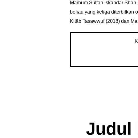
Marhum Sultan Iskandar Shah. 
beliau yang ketiga diterbitkan
Kitāb Taṣawwuf (2018) dan Masā
K