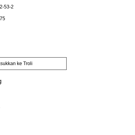
2-53-2
Harga
75
Jualan
sukkan ke Troli
g