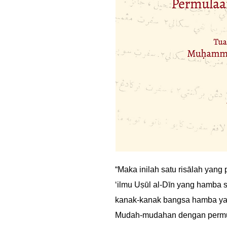
“Maka inilah satu risālah yang 
‘ilmu Uṣūl al-Dīn yang hamba 
kanak-kanak bangsa hamba yan
Mudah-mudahan dengan permula