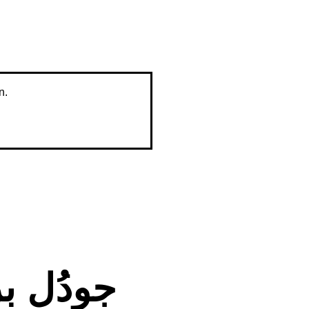
n.
n • جودُل بركاࢨتن