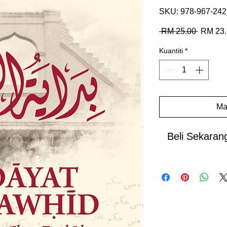
SKU: 978-967-242
Harga
 RM 25.00 
RM 23.
Biasa
Kuantiti
*
Ma
Beli Sekaran