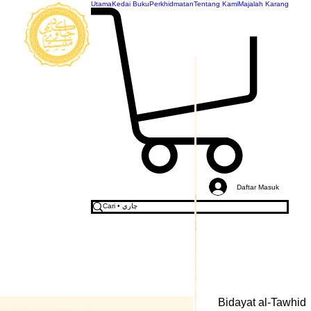
Utama
Kedai Buku
Perkhidmatan
Tentang Kami
Majalah Karang
AKADEMI
JAWI
MALAYSIA
Daftar Masuk
Bidayat al-Tawhid