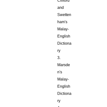
Clifford
and
Swetten
ham's
Malay-
English
Dictiona
ry
3.
Marsde
n's
Malay-
English
Dictiona
ry