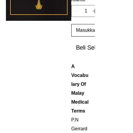
Masukkan ke Troli
Beli Sekarang
A
Vocabu
lary Of
Malay
Medical
Terms
P.N
Gerrard