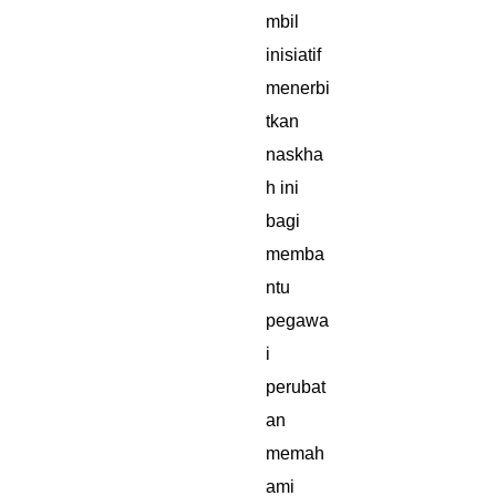
mbil
inisiatif
menerbi
tkan
naskha
h ini
bagi
memba
ntu
pegawa
i
perubat
an
memah
ami