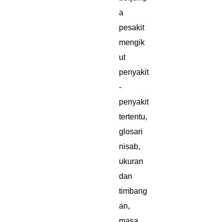
a
pesakit
mengik
ut
penyakit
-
penyakit
tertentu,
glosari
nisab,
ukuran
dan
timbang
an,
masa