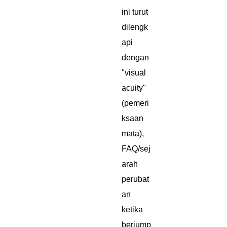
ini turut
dilengk
api
dengan
"visual
acuity"
(pemeri
ksaan
mata),
FAQ/sej
arah
perubat
an
ketika
berjump