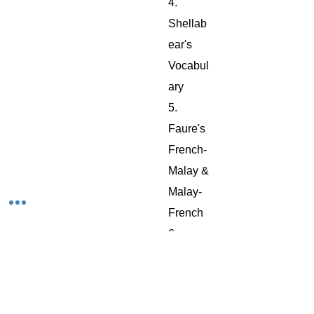
4.
Shellab
ear's
Vocabul
ary
5.
Faure's
French-
Malay &
Malay-
French
6.
Crawfor
d's
Vocabul