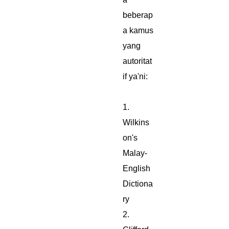
beberap
a kamus
yang
autoritat
if ya'ni:
1.
Wilkins
on's
Malay-
English
Dictiona
ry
2.