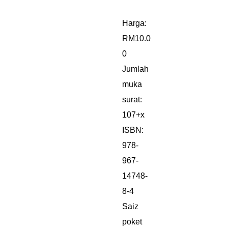
Harga:
RM10.0
0
Jumlah
muka
surat:
107+x
ISBN:
978-
967-
14748-
8-4
Saiz
poket