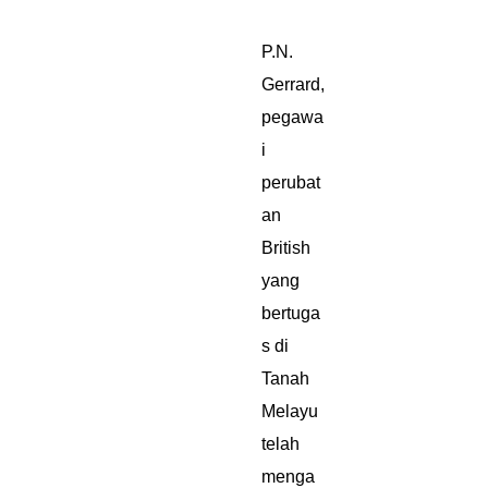
P.N.
Gerrard,
pegawa
i
perubat
an
British
yang
bertuga
s di
Tanah
Melayu
telah
menga