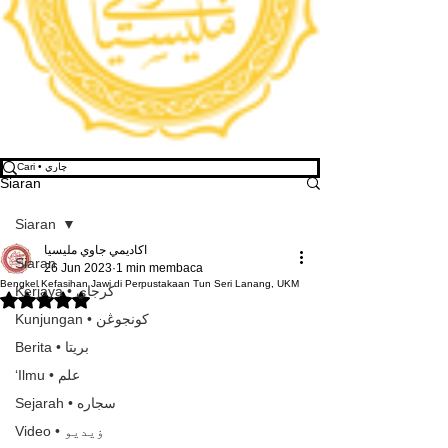
Siaran
Siaran
اكاديمي جاوي مليسيا
Siaran
26 Jun 2023
1 min membaca
Bengkel Kefasihan Jawi di Perpustakaan Tun Seri Lanang, UKM
Kerjaya • كرجاي
Dinilai NaN daripada 5 bintang.
Kunjungan • كونجوڠن
Berita • بريتا
‘Ilmu • علم
Sejarah • سجاره
Video • ۏيديو