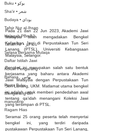
Buku • بوكو
Sha'ir • شعر
Budaya • بوداي
Tafsir Nur al-Ihsan
Pada 21 dan 22 Jun 2023, Akademi Jawi 
Halaqah PBmBJ
Malaysia telah mengadakan Bengkel 
Kefasihan Jawi di Perpustakaan Tun Seri 
Tanah Air • تانه اير
Lanang (PTSL), Universiti Kebangsaan 
Selasa Bersama Mulaqa
Malaysia, Selangor.
Daftar Istilah Jawi
Bengkel ini merupakan salah satu bentuk 
Kolum Pengarang
kerjasama yang baharu antara Akademi 
Bahasa . بهاس
Jawi Malaysia dengan Perpustakaan Tun 
Pesta Buku
Seri Lanang, UKM. Matlamat utama bengkel 
ini adalah untuk memberi pendedahan awal 
Mengarang diri
tentang qa‘idah menangani Koleksi Jawi 
manuskrip
yang tersimpan di PTSL.
Ragam Hias
Seramai 25 orang peserta telah menyertai 
bengkel ini, yang terdiri daripada 
pustakawan Perpustakaan Tun Seri Lanang, 