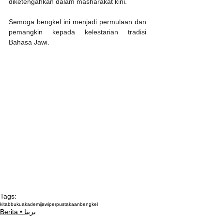
diketengahkan dalam masharakat kini.
Semoga bengkel ini menjadi permulaan dan 
pemangkin kepada kelestarian tradisi 
Bahasa Jawi.
Tags:
kitab
buku
akademijawi
perpustakaan
bengkel
Berita • بريتا