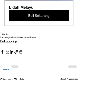
Lidah Melayu
Beli Sekarang
Tags:
bahasajawi
kitab
buku
penerbitan
Buku • بوكو
Lihat Semua
Siaran Terkini
Komen
0.0 / 5 (0)