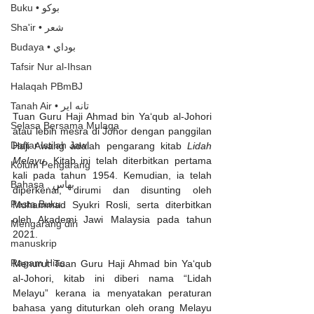
Buku • بوكو
Sha'ir • شعر
Budaya • بوداي
Tafsir Nur al-Ihsan
Halaqah PBmBJ
Tanah Air • تانه اير
Tuan Guru Haji Ahmad bin Ya‘qub al-Johori 
Selasa Bersama Mulaqa
atau lebih mesra di Johor dengan panggilan 
Daftar Istilah Jawi
Haji Awang adalah pengarang kitab 
Lidah 
Melayu
. Kitab ini telah diterbitkan pertama 
Kolum Pengarang
kali pada tahun 1954. Kemudian, ia telah 
Bahasa . بهاس
diperkenal, dirumi dan disunting oleh 
Pesta Buku
Muhammad Syukri Rosli, serta diterbitkan 
oleh Akademi Jawi Malaysia pada tahun 
Mengarang diri
2021.
manuskrip
Ragam Hias
Menurut Tuan Guru Haji Ahmad bin Ya‘qub 
al-Johori, kitab ini diberi nama “Lidah 
Melayu” kerana ia menyatakan peraturan 
bahasa yang dituturkan oleh orang Melayu 