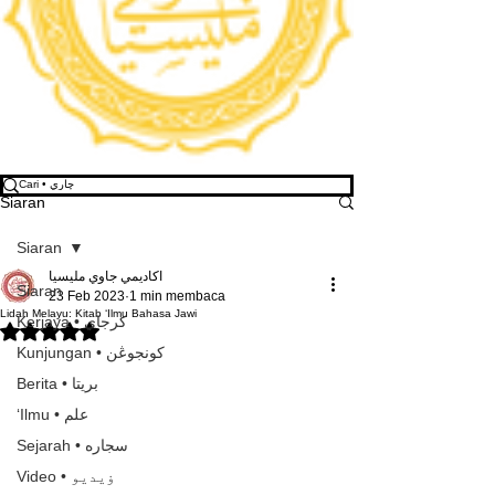
Siaran
Siaran
اكاديمي جاوي مليسيا
Siaran
23 Feb 2023
1 min membaca
Lidah Melayu: Kitab ‘Ilmu Bahasa Jawi
Kerjaya • كرجاي
Dinilai NaN daripada 5 bintang.
Kunjungan • كونجوڠن
Berita • بريتا
‘Ilmu • علم
Sejarah • سجاره
Video • ۏيديو