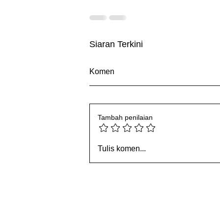
Siaran Terkini
Komen
Tambah penilaian
5 Tangga Perlu Didaki untuk
Tulis komen...
Jawi: Mengarang Masa
Hadapan