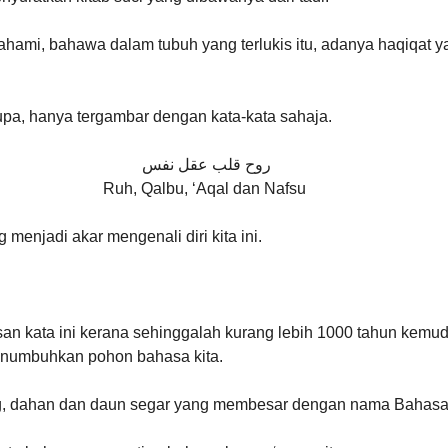
ahami, bahawa dalam tubuh yang terlukis itu, adanya haqiqat ya
terupa, hanya tergambar dengan kata-kata sahaja. 
روح قلب عقل نفس 
Ruh, Qalbu, ‘Aqal dan Nafsu
 menjadi akar mengenali diri kita ini.
n kata ini kerana sehinggalah kurang lebih 1000 tahun kemudia
numbuhkan pohon bahasa kita. 
g, dahan dan daun segar yang membesar dengan nama Bahasa 