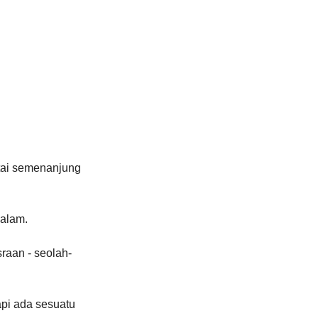
tai semenanjung 
salam.
aan - seolah-
pi ada sesuatu 