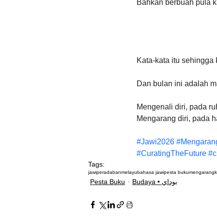
Bahkan berbuah pula ka
Kata-kata itu sehingga
Dan bulan ini adalah ma
Mengenali diri, pada ruh
Mengarang diri, pada hat
#Jawi2026
#Mengaran
#CuratingTheFuture
#c
Tags:
jawi
peradaban
melayu
bahasa jawi
pesta buku
mengarang
Pesta Buku
Budaya • بوداي