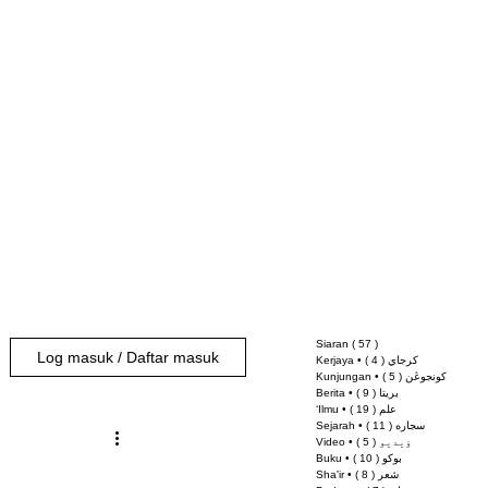
Siaran
( 57 )
57 siaran
Log masuk / Daftar masuk
( 4 )
Kerjaya • كرجاي
4 siaran
( 5 )
Kunjungan • كونجوڠن
5 siaran
( 9 )
Berita • بريتا
9 siaran
( 19 )
‘Ilmu • علم
19 siaran
( 11 )
Sejarah • سجاره
11 siaran
( 5 )
Video • ۏيديو
5 siaran
( 10 )
Buku • بوكو
10 siaran
( 8 )
Sha'ir • شعر
8 siaran