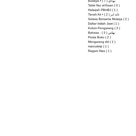
( 7 )
Budaya • بوداي
7 siaran
Tafsir Nur al-Ihsan
( 0 )
0 siaran
Halaqah PBmBJ
( 1 )
1 siaran
( 2 )
Tanah Air • تانه اير
2 siaran
Selasa Bersama Mulaqa
( 2 )
2 sia
Daftar Istilah Jawi
( 1 )
1 siaran
Kolum Pengarang
( 3 )
3 siaran
( 3 )
Bahasa . بهاس
3 siaran
Pesta Buku
( 2 )
2 siaran
Mengarang diri
( 1 )
1 siaran
manuskrip
( 1 )
1 siaran
Ragam Hias
( 1 )
1 siaran