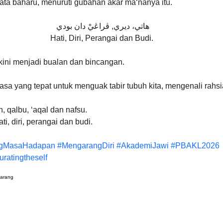
ta baharu, menuruti gubahan akar ma‘nanya itu.
هاتي، ديري, ڤراڠيْ دان بودي 
Hati, Diri, Perangai dan Budi.
 kini menjadi bualan dan bincangan. 
sa yang tepat untuk menguak tabir tubuh kita, mengenali rahsia s
, qalbu, ‘aqal dan nafsu. 
i, diri, perangai dan budi.
gMasaHadapan
#MengarangDiri
#AkademiJawi
#PBAKL2026
uratingtheself
karang