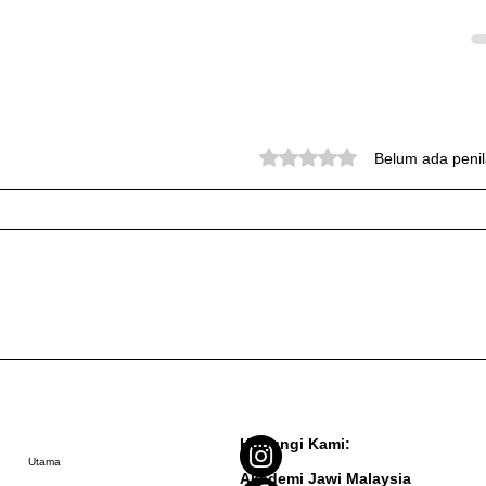
Dinilai 0 daripada 5 bintang.
Belum ada penil
Hubungi Kami:
Utama
Akademi Jawi Malaysia