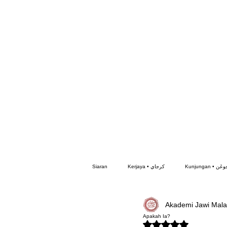
Siaran
Kerjaya • كرجاي
Kunjungan •
Akademi Jawi Mala
Buku • بوكو
Video • ۏيديو
Apakah Ia?
Dinilai NaN daripada 5 bin