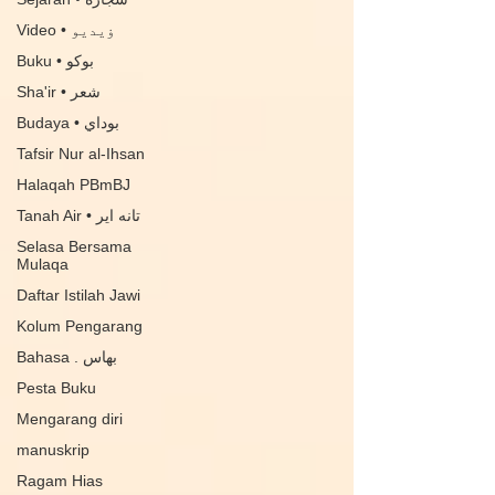
Video • ۏيديو
Buku • بوكو
Sha'ir • شعر
Budaya • بوداي
Tafsir Nur al-Ihsan
Halaqah PBmBJ
Tanah Air • تانه اير
Selasa Bersama
Mulaqa
Daftar Istilah Jawi
Kolum Pengarang
Bahasa . بهاس
Pesta Buku
Mengarang diri
manuskrip
Ragam Hias