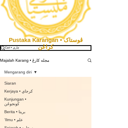
Pustaka Karangan • ڤوستاک
كراڠن
Majalah Karang • مجله كارڠ
Mengarang diri
Siaran
Kerjaya • كرجاي
Kunjungan •
كونجوڠن
Berita • بريتا
‘Ilmu • علم
Sejarah • سجاره