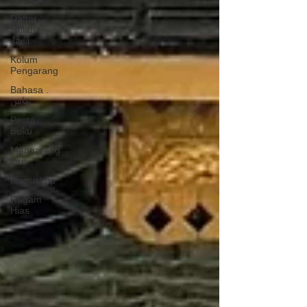
Daftar
Istilah
Jawi
Kolum
Pengarang
Bahasa .
بهاس
Pesta
Buku
Mengarang
diri
manuskrip
Ragam
Hias