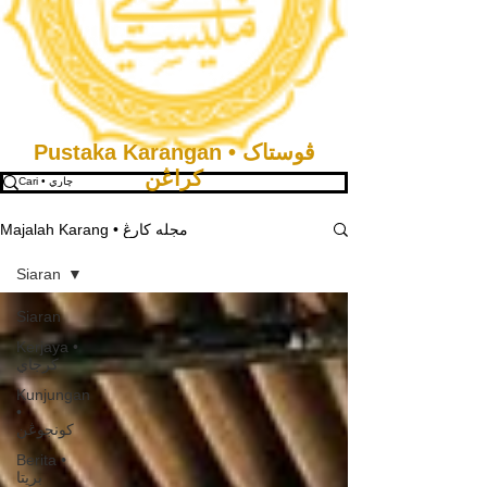
Pustaka Karangan • ڤوستاک
كراڠن
Majalah Karang • مجله كارڠ
Siaran
Siaran
Kerjaya •
كرجاي
Kunjungan
•
كونجوڠن
Berita •
بريتا