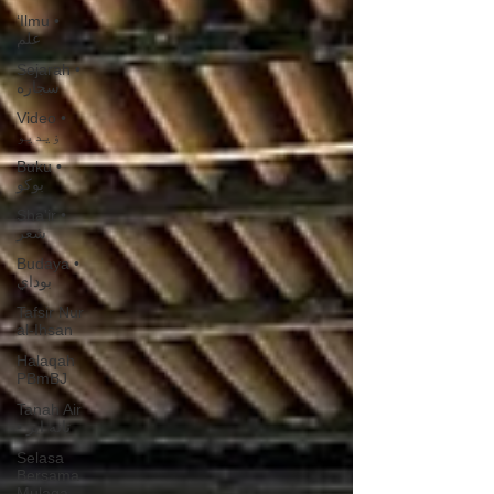
‘Ilmu •
علم
Sejarah •
سجاره
Video •
ۏيديو
Buku •
بوكو
Sha'ir •
شعر
Budaya •
بوداي
Tafsir Nur
al-Ihsan
Halaqah
PBmBJ
Tanah Air
• تانه اير
Selasa
Bersama
Mulaqa