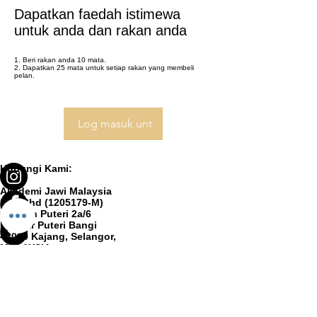
Dapatkan faedah istimewa
untuk anda dan rakan anda
Beri rakan anda 10 mata.
Dapatkan 25 mata untuk setiap rakan yang membeli
pelan.
Log masuk untuk merujuk
Hubungi Kami:
Akademi Jawi Malaysia
Sdn Bhd (1205179-M)
8, Jalan Puteri 2a/6
Bandar Puteri Bangi
43000 Kajang, Selangor,
MALAYSIA
ibu.pejabat@akademijawi.my
+603-8928 9899
© 2025
by Akademi Jawi Malaysia Sdn Bhd