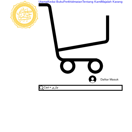
Utama
Kedai Buku
Perkhidmatan
Tentang Kami
Majalah Karang
AKADEMI
JAWI
MALAYSIA
Daftar Masuk