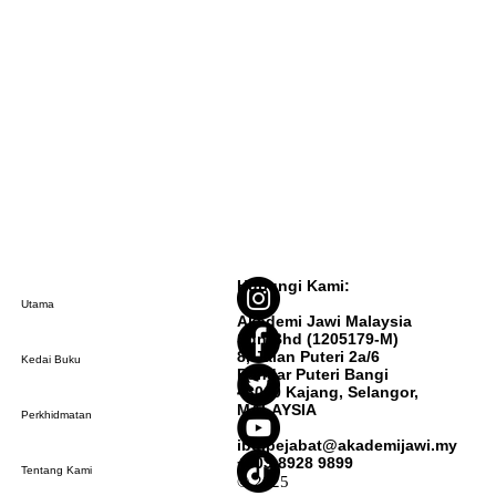
Hubungi Kami:
Utama
Akademi Jawi Malaysia
Sdn Bhd (1205179-M)
8, Jalan Puteri 2a/6
Kedai Buku
Bandar Puteri Bangi
43000 Kajang, Selangor,
MALAYSIA
Perkhidmatan
ibu.pejabat@akademijawi.my
+603-8928 9899
Tentang Kami
© 2025