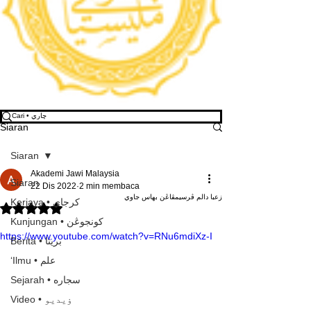
Siaran
Siaran
Akademi Jawi Malaysia
Siaran
22 Dis 2022
2 min membaca
زعبا دالم ڤرسيمڤاڠن بهاس جاوي
Kerjaya • كرجاي
Dinilai NaN daripada 5 bintang.
Kunjungan • كونجوڠن
https://www.youtube.com/watch?v=RNu6mdiXz-I
Berita • بريتا
‘Ilmu • علم
Sejarah • سجاره
Video • ۏيديو