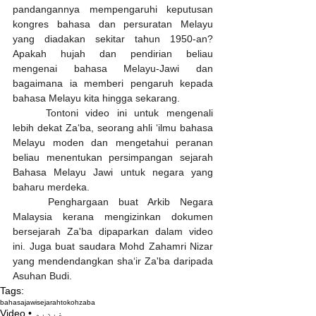
pandangannya mempengaruhi keputusan 
kongres bahasa dan persuratan Melayu 
yang diadakan sekitar tahun 1950-an? 
Apakah hujah dan pendirian beliau 
mengenai bahasa Melayu-Jawi dan 
bagaimana ia memberi pengaruh kepada 
bahasa Melayu kita hingga sekarang. 
	Tontoni video ini untuk mengenali 
lebih dekat Za‘ba, seorang ahli ‘ilmu bahasa 
Melayu moden dan mengetahui peranan 
beliau menentukan persimpangan sejarah 
Bahasa Melayu Jawi untuk negara yang 
baharu merdeka.
	Penghargaan buat Arkib Negara 
Malaysia kerana mengizinkan dokumen 
bersejarah Za'ba dipaparkan dalam video 
ini. Juga buat saudara Mohd Zahamri Nizar 
yang mendendangkan sha‘ir Za'ba daripada 
Asuhan Budi.
Tags:
bahasajawi
sejarah
tokoh
zaba
Video • ۏيديو