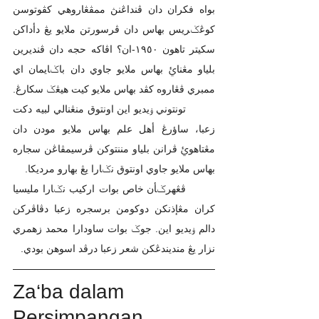
بواه فكران دان ڤنداڠنڽ ممڤڠاروهي كڤوتوسن 
كوڠݢريس بهاس دان ڤرسورتن ملايو يڠ دأداكن 
سكيتر تاهون ١٩٥٠-ان؟ اڤاكه حجه دان ڤنديرين 
بلياو مڠناࢨ بهاس ملايو جاوي دان باݢايمان اي 
ممبري ڤڠاروه كڤد بهاس ملايو كيت هيڠݢ سكارڠ.
	تونتوني ۏيديو اين اونتوق منڠنالي لبيه دكت 
زعبا، ساؤرڠ أهل علم بهاس ملايو مودن دان 
مڠتاهوࢨ ڤرانن بلياو مننتوكن ڤرسيمڤاڠن سجاره 
بهاس ملايو جاوي اونتوق نݢارا يڠ بهارو مرديكا.
	ڤڠهرݢأن خاص بوات اركيب نݢارا مليسيا 
كران مڠإذنكن دوكومن برسجره زعبا دڤاڤركن 
دالم ۏيديو اين. جوݢ بوات ساودارا محمد زهمري 
نزار يڠ منديندڠكن شعر زعبا درڤد اسوهن بودي.
Za‘ba dalam 
Persimpangan 