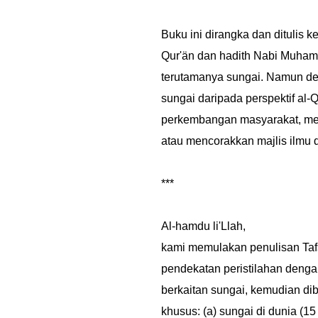
Buku ini dirangka dan ditulis 
Qur'än dan hadith Nabi Muham
terutamanya sungai. Namun dem
sungai daripada perspektif al
perkembangan masyarakat, mele
atau mencorakkan majlis ilmu d
***
Al-hamdu li'Llah,
kami memulakan penulisan Ta
pendekatan peristilahan denga
berkaitan sungai, kemudian d
khusus: (a) sungai di dunia (15 