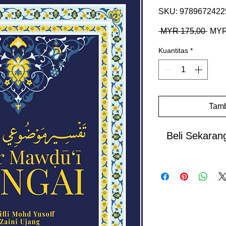
SKU: 9789672422
Harg
 MYR 175,00 
MYR
Regu
Kuantitas
*
Tamb
Beli Sekaran