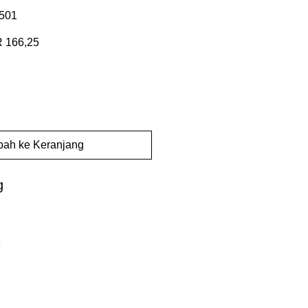
501
a
Harga
 166,25
ler
Promosi
ah ke Keranjang
g