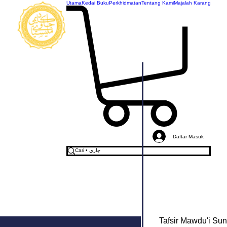
Utama
Kedai Buku
Perkhidmatan
Tentang Kami
Majalah Karang
AKADEMI
JAWI
MALAYSIA
Daftar Masuk
Tafsir Mawdu'i Sun