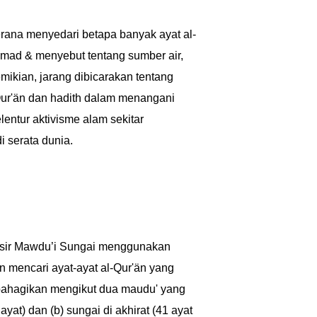
kerana menyedari betapa banyak ayat al-
mad & menyebut tentang sumber air,
ikian, jarang dibicarakan tentang
-Qur'än dan hadith dalam menangani
ntur aktivisme alam sekitar
i serata dunia.
fsir Mawdu’i Sungai menggunakan
n mencari ayat-ayat al-Qur'än yang
ibahagikan mengikut dua maudu' yang
ayat) dan (b) sungai di akhirat (41 ayat